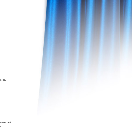
ато.
нностей,
,