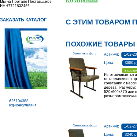
компании
Мы на Портале Поставщиков,
ИНН7721832456
ЗАКАЗАТЬ КАТАЛОГ
С ЭТИМ ТОВАРОМ 
ПОХОЖИЕ ТОВАРЫ
Увеличить фото
Артикул:
1-02-2
Цена:
3080 р
в корзи
Изготавливается и
металлического п
сочетании с масси
дерева. Размеры:
520х600х870 или 
размерам заказчи
626104388
icq-консультант
Увеличить фото
Артикул:
1-02-27
Цена:
3240 р