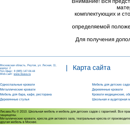
Внимание! Вся предс
мате
комплектующих и ст
определяемой положен
Для получения допо
Московская область, Реутов, ул. Лесная, 11,
|
Карта сайта
корпус 2
Тел./факс: 8 (985) 147-04-44
Web-сайт:
www.lisava.ru
Односпальные кровати
Мебель для детских садо
Металлические кровати
Деревянные кровати
Мебель для бара, кафе, ресторана
Кровати медицинские, о
Деревянные стулья
Школьная и аудиторная 
Лисава.Ru © 2010. Школьная мебель и мебель для детских садов с гарантией. Все пра
защищены.
Металлические кровати, кресла для актового зала, театральные кресла от производите
другая мебель в Москве.
Политика использования cookies
/
Соглашение на обработку персональных данных
Политика обработки персональных данных
/
Политика конфиденциальности