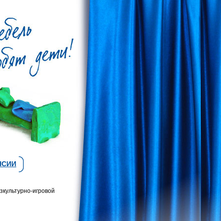
НСИИ
зкультурно-игровой