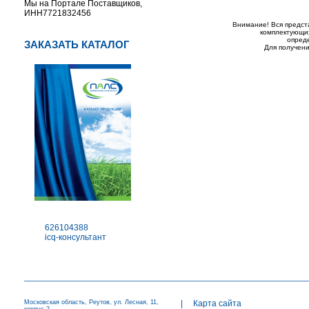
Мы на Портале Поставщиков,
ИНН7721832456
Внимание! Вся предст
комплектующих
опред
ЗАКАЗАТЬ КАТАЛОГ
Для получени
626104388
icq-консультант
Московская область, Реутов, ул. Лесная, 11,
|
Карта сайта