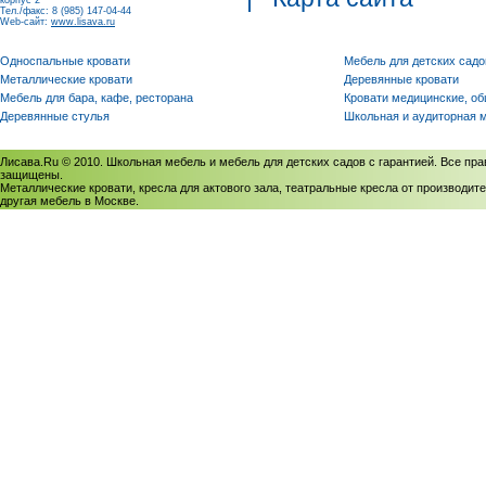
корпус 2
Тел./факс: 8 (985) 147-04-44
Web-сайт:
www.lisava.ru
Односпальные кровати
Мебель для детских садо
Металлические кровати
Деревянные кровати
Мебель для бара, кафе, ресторана
Кровати медицинские, о
Деревянные стулья
Школьная и аудиторная 
Лисава.Ru © 2010. Школьная мебель и мебель для детских садов с гарантией. Все пра
защищены.
Металлические кровати, кресла для актового зала, театральные кресла от производите
другая мебель в Москве.
Политика использования cookies
/
Соглашение на обработку персональных данных
Политика обработки персональных данных
/
Политика конфиденциальности