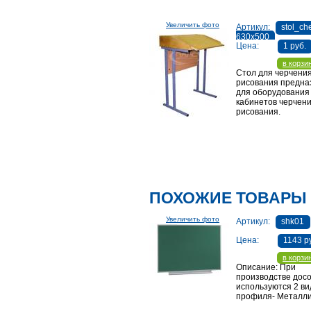
Увеличить фото
Артикул:
stol_ch
630х500
Цена:
1 руб.
в корзи
Стол для черчения
рисования предна
для оборудования
кабинетов черчени
рисования.
ПОХОЖИЕ ТОВАРЫ
Увеличить фото
Артикул:
shk01
Цена:
1143 р
в корзи
Описание: При
производстве досо
используются 2 в
профиля- Металли