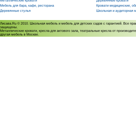
Металлические кровати
Деревянные кровати
Мебель для бара, кафе, ресторана
Кровати медицинские, о
Деревянные стулья
Школьная и аудиторная 
Лисава.Ru © 2010. Школьная мебель и мебель для детских садов с гарантией. Все пра
защищены.
Металлические кровати, кресла для актового зала, театральные кресла от производите
другая мебель в Москве.
Политика использования cookies
/
Соглашение на обработку персональных данных
Политика обработки персональных данных
/
Политика конфиденциальности