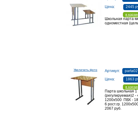
Цена:
2445 р
в корзи
Школьная парта-м
одноместная (цел
Увеличить фото
Артикул:
parta02
Цена:
1863 р
в корзи
Парта школьная 1
(регулируемая)2 - 4
1200х500 ПВХ - 18
6 рост.гр. 1200х50
2067 руб.