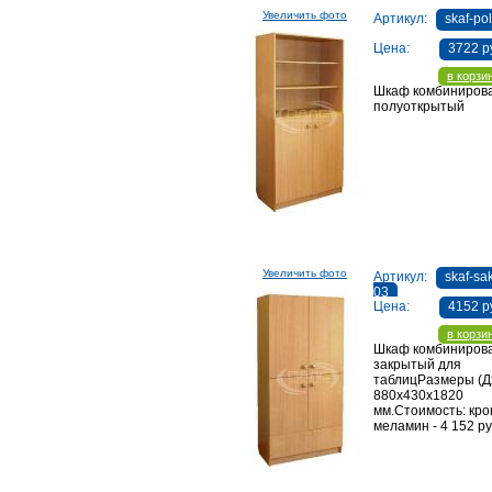
Увеличить фото
Артикул:
skaf-po
Цена:
3722 р
в корзи
Шкаф комбиниров
полуоткрытый
Увеличить фото
Артикул:
skaf-sak
03
Цена:
4152 р
в корзи
Шкаф комбиниров
закрытый для
таблицРазмеры (Д
880х430х1820
мм.Стоимость: кро
меламин - 4 152 ру