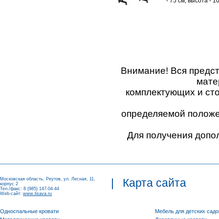
- 75 см, высота - 1
Внимание! Вся предс
мате
комплектующих и ст
определяемой положен
Для получения допо
Московская область, Реутов, ул. Лесная, 11,
|
Карта сайта
корпус 2
Тел./факс: 8 (985) 147-04-44
Web-сайт:
www.lisava.ru
Односпальные кровати
Мебель для детских садо