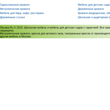
Односпальные кровати
Мебель для детских садо
Металлические кровати
Деревянные кровати
Мебель для бара, кафе, ресторана
Кровати медицинские, о
Деревянные стулья
Школьная и аудиторная 
Лисава.Ru © 2010. Школьная мебель и мебель для детских садов с гарантией. Все пра
защищены.
Металлические кровати, кресла для актового зала, театральные кресла от производите
другая мебель в Москве.
Политика использования cookies
/
Соглашение на обработку персональных данных
Политика обработки персональных данных
/
Политика конфиденциальности