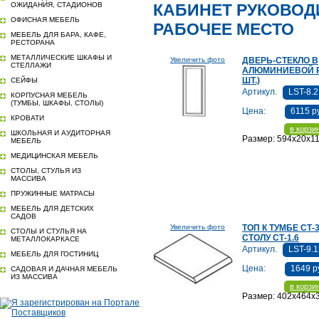
ОЖИДАНИЯ, СТАДИОНОВ
КАБИНЕТ РУКОВОДИ
ОФИСНАЯ МЕБЕЛЬ
РАБОЧЕЕ МЕСТО
МЕБЕЛЬ ДЛЯ БАРА, КАФЕ,
РЕСТОРАНА
МЕТАЛЛИЧЕСКИЕ ШКАФЫ И
Увеличить фото
ДВЕРЬ-СТЕКЛО В
СТЕЛЛАЖИ
АЛЮМИНИЕВОЙ Р
ШТ.)
СЕЙФЫ
Артикул.
LST-8.2
КОРПУСНАЯ МЕБЕЛЬ
(ТУМБЫ, ШКАФЫ, СТОЛЫ)
Цена:
6115 р
КРОВАТИ
в корзи
ШКОЛЬНАЯ И АУДИТОРНАЯ
Размер: 594x20x1
МЕБЕЛЬ
МЕДИЦИНСКАЯ МЕБЕЛЬ
СТОЛЫ, СТУЛЬЯ ИЗ
МАССИВА
ПРУЖИННЫЕ МАТРАСЫ
МЕБЕЛЬ ДЛЯ ДЕТСКИХ
САДОВ
Увеличить фото
ТОП К ТУМБЕ СТ-3
СТОЛЫ И СТУЛЬЯ НА
СТОЛУ СТ-1.6
МЕТАЛЛОКАРКАСЕ
Артикул.
LST-9.
МЕБЕЛЬ ДЛЯ ГОСТИНИЦ
Цена:
1649 р
САДОВАЯ И ДАЧНАЯ МЕБЕЛЬ
ИЗ МАССИВА
в корзи
Размер: 402x464x