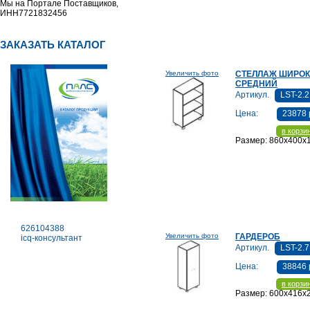
Мы на Портале Поставщиков,
ИНН7721832456
ЗАКАЗАТЬ КАТАЛОГ
Увеличить фото
СТЕЛЛАЖ ШИРО
СРЕДНИЙ
Артикул.
LST-2.2
Цена:
23878 
в корзи
Размер: 860x400x
626104388
Увеличить фото
ГАРДЕРОБ
icq-консультант
Артикул.
LST-2.7
Цена:
38846 
в корзи
Размер: 600x416x