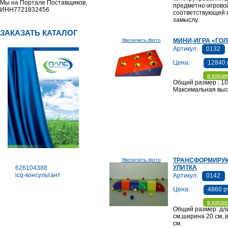
Мы на Портале Поставщиков,
предметно-игрово
ИНН7721832456
соответствующей 
замыслу.
ЗАКАЗАТЬ КАТАЛОГ
Увеличить фото
МИНИ-ИГРА «ГО
Артикул.
0132
Цена:
12840 
в корзи
Общий размер : 10
Максимальная высо
Увеличить фото
ТРАНСФОРМИРУ
УЛИТКА
626104388
icq-консультант
Артикул.
0142
Цена:
4860 р
в корзи
Общий размер: дл
см,ширина 20 см, 
см.