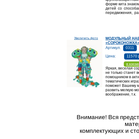
форме кита знак
детей со способ
передвижения, ра
Увеличить фото
МОДУЛЬНЫЙ НА
«СОРОКОНОЖКА
Артикул.
0311
Цена:
11570 
в корзи
Яркая, веселая со
не только станет 
помощником в акт
тематических играх
поможет Вашему 
развить мелкую мо
воображение, т.к.
Внимание! Вся предс
мате
комплектующих и ст