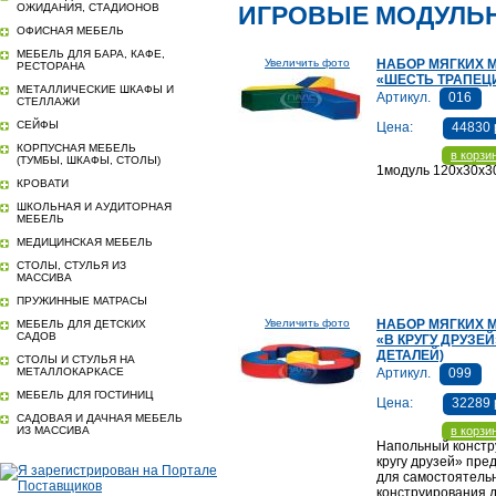
ОЖИДАНИЯ, СТАДИОНОВ
ИГРОВЫЕ МОДУЛЬ
ОФИСНАЯ МЕБЕЛЬ
МЕБЕЛЬ ДЛЯ БАРА, КАФЕ,
Увеличить фото
НАБОР МЯГКИХ 
РЕСТОРАНА
«ШЕСТЬ ТРАПЕЦ
МЕТАЛЛИЧЕСКИЕ ШКАФЫ И
Артикул.
016
СТЕЛЛАЖИ
СЕЙФЫ
Цена:
44830 
КОРПУСНАЯ МЕБЕЛЬ
в корзи
(ТУМБЫ, ШКАФЫ, СТОЛЫ)
1модуль 120х30х3
КРОВАТИ
ШКОЛЬНАЯ И АУДИТОРНАЯ
МЕБЕЛЬ
МЕДИЦИНСКАЯ МЕБЕЛЬ
СТОЛЫ, СТУЛЬЯ ИЗ
МАССИВА
ПРУЖИННЫЕ МАТРАСЫ
Увеличить фото
НАБОР МЯГКИХ 
МЕБЕЛЬ ДЛЯ ДЕТСКИХ
САДОВ
«В КРУГУ ДРУЗЕЙ»
ДЕТАЛЕЙ)
СТОЛЫ И СТУЛЬЯ НА
МЕТАЛЛОКАРКАСЕ
Артикул.
099
МЕБЕЛЬ ДЛЯ ГОСТИНИЦ
Цена:
32289 
САДОВАЯ И ДАЧНАЯ МЕБЕЛЬ
ИЗ МАССИВА
в корзи
Напольный констр
кругу друзей» пре
для самостоятель
конструирования 