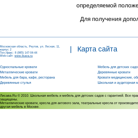
определяемой положен
Для получения допо
Московская область, Реутов, ул. Лесная, 11,
|
Карта сайта
корпус 2
Тел./факс: 8 (985) 147-04-44
Web-сайт:
www.lisava.ru
Односпальные кровати
Мебель для детских садо
Металлические кровати
Деревянные кровати
Мебель для бара, кафе, ресторана
Кровати медицинские, о
Деревянные стулья
Школьная и аудиторная 
Лисава.Ru © 2010. Школьная мебель и мебель для детских садов с гарантией. Все пра
защищены.
Металлические кровати, кресла для актового зала, театральные кресла от производите
другая мебель в Москве.
Политика использования cookies
/
Соглашение на обработку персональных данных
Политика обработки персональных данных
/
Политика конфиденциальности